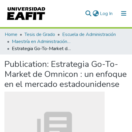
(current)
Log In
Communities & Collections
Home
Tesis de Grado
Escuela de Administración
Maestría en Administración - MBA (tesis)
All of DSpace
Estrategia Go-To-Market de Omnicon : un enfoque en el mercado estadounidense
Statistics
Publication:
Estrategia Go-To-
Market de Omnicon : un enfoque
en el mercado estadounidense