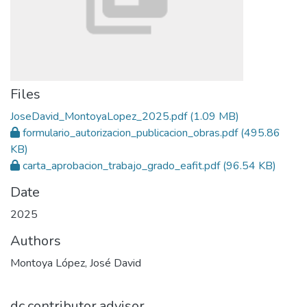
Files
JoseDavid_MontoyaLopez_2025.pdf
(1.09 MB)
formulario_autorizacion_publicacion_obras.pdf
(495.86
KB)
carta_aprobacion_trabajo_grado_eafit.pdf
(96.54 KB)
Date
2025
Authors
Montoya López, José David
dc.contributor.advisor