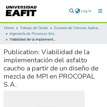
(current)
Log In
Communities & Collections
Home
Trabajo de Grado
Escuela de Ciencias Aplicadas e Ingeniería
Ingeniería de Procesos (trabajo de grado)
All of DSpace
Viabilidad de la implementación del asfalto caucho a partir de un diseño de mezcla de MPI en PROCOPAL S.A.
Statistics
Publication:
Viabilidad de la
implementación del asfalto
caucho a partir de un diseño de
mezcla de MPI en PROCOPAL
S.A.