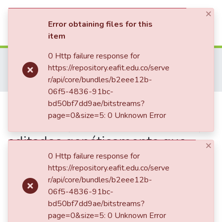
×
(current)
Log In
Error obtaining files for this
item
Communities & Collections
0 Http failure response for
Home
Trabajo de Grado
Escuela de Ciencias Aplicadas e Ingeniería
https://repository.eafit.edu.co/serve
Biología (trabajo de grado)
All of DSpace
r/api/core/bundles/b2eee12b-
Desarrollo de líneas de cacao (Theobroma cacao L.) editadas genéticamente que limiten la acumulación de cadmio en sus tejidos : FASE-I
06f5-4836-91bc-
Statistics
Publication:
bd50bf7dd9ae/bitstreams?
Desarrollo de líneas
page=0&size=5: 0 Unknown Error
de cacao (Theobroma cacao L.)
editadas genéticamente que
×
limiten la acumulación de
0 Http failure response for
https://repository.eafit.edu.co/serve
cadmio en sus tejidos : FASE-I
r/api/core/bundles/b2eee12b-
06f5-4836-91bc-
bd50bf7dd9ae/bitstreams?
Date
page=0&size=5: 0 Unknown Error