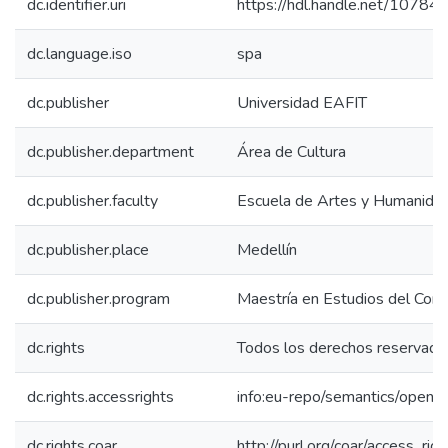
dc.identifier.uri
https://hdl.handle.net/1078
dc.language.iso
spa
dc.publisher
Universidad EAFIT
dc.publisher.department
Área de Cultura
dc.publisher.faculty
Escuela de Artes y Humanida
dc.publisher.place
Medellín
dc.publisher.program
Maestría en Estudios del Com
dc.rights
Todos los derechos reservado
dc.rights.accessrights
info:eu-repo/semantics/openA
dc.rights.coar
http://purl.org/coar/access_rig