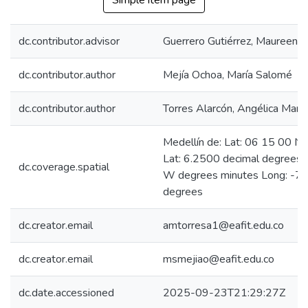
Simple item page
dc.contributor.advisor
Guerrero Gutiérrez, Maureen
dc.contributor.author
Mejía Ochoa, María Salomé
dc.contributor.author
Torres Alarcón, Angélica María
Medellín de: Lat: 06 15 00 N
Lat: 6.2500 decimal degrees
dc.coverage.spatial
W degrees minutes Long: -75
degrees
dc.creator.email
amtorresa1@eafit.edu.co
dc.creator.email
msmejiao@eafit.edu.co
dc.date.accessioned
2025-09-23T21:29:27Z