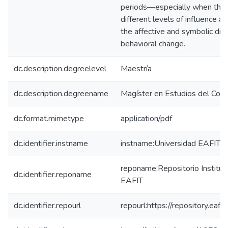
periods—especially when they
different levels of influence 
the affective and symbolic dim
behavioral change.
dc.description.degreelevel
Maestría
dc.description.degreename
Magíster en Estudios del Co
dc.format.mimetype
application/pdf
dc.identifier.instname
instname:Universidad EAFIT
reponame:Repositorio Instituc
dc.identifier.reponame
EAFIT
dc.identifier.repourl
repourl:https://repository.eafit