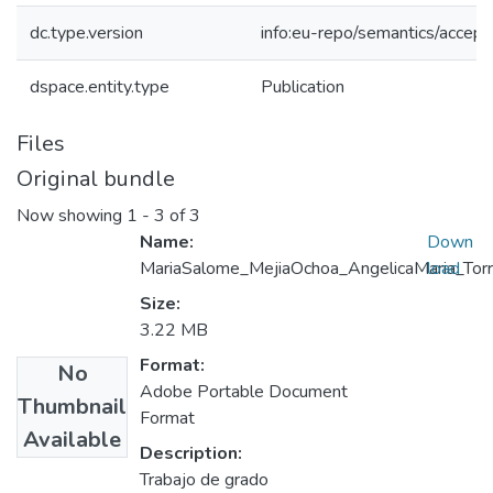
dc.type.version
info:eu-repo/semantics/accep
dspace.entity.type
Publication
Files
Original bundle
Now showing
1 - 3 of 3
Name:
Down
MariaSalome_MejiaOchoa_AngelicaMaria_Tor
load
Size:
3.22 MB
Format:
No
Adobe Portable Document
Thumbnail
Format
Available
Description:
Trabajo de grado