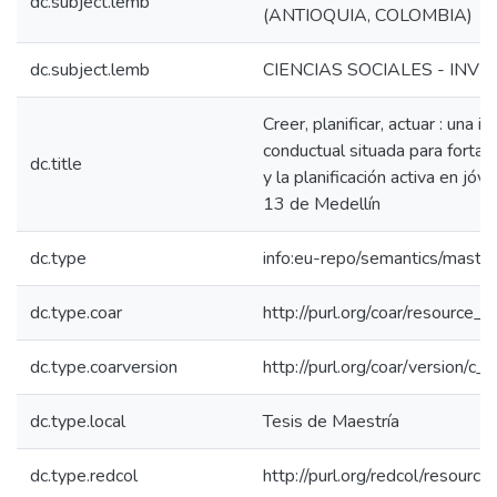
dc.subject.lemb
(ANTIOQUIA, COLOMBIA)
dc.subject.lemb
CIENCIAS SOCIALES - INV
Creer, planificar, actuar : una i
conductual situada para fortale
dc.title
y la planificación activa en jó
13 de Medellín
dc.type
info:eu-repo/semantics/maste
dc.type.coar
http://purl.org/coar/resource_
dc.type.coarversion
http://purl.org/coar/version/
dc.type.local
Tesis de Maestría
dc.type.redcol
http://purl.org/redcol/resourc