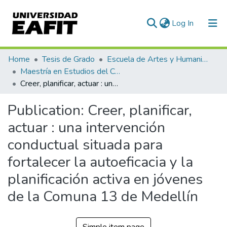
(current)
Log In
Communities & Collections
Home
Tesis de Grado
Escuela de Artes y Humanidades
Maestría en Estudios del Comportamiento (tesis)
All of DSpace
Creer, planificar, actuar : una intervención conductual situada para fortalecer la autoeficacia y la planificación activa en jóvenes de la Comuna 13 de Medellín
Statistics
Publication:
Creer, planificar,
actuar : una intervención
conductual situada para
fortalecer la autoeficacia y la
planificación activa en jóvenes
de la Comuna 13 de Medellín