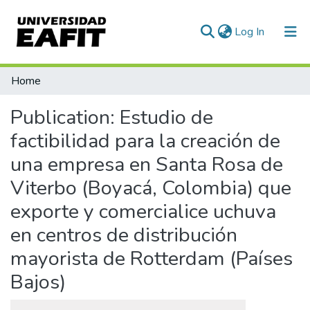
(current)
Log In
Communities & Collections
Home
All of DSpace
Publication:
Estudio de
Statistics
factibilidad para la creación de
una empresa en Santa Rosa de
Viterbo (Boyacá, Colombia) que
exporte y comercialice uchuva
en centros de distribución
mayorista de Rotterdam (Países
Bajos)