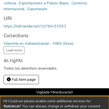
Uchuva
,
Exportaciones a Países Bajos
,
Comercio
internacional
,
Exportación
URI
https://hdl.handle.net/10784/33593
Collections
Maestría en Administración - MBA (tesis)
Load more
dc.rights
Todos los derechos reservados
Full item page
Vigilada Mineducación
Universidad con Acreditación Institucional hasta 2026 -
Hi! Could we please enable some additional services for
Resolución MEN 2158 de 2018
Statistical
? You can always change or withdraw your consent