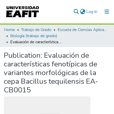
(current)
Log In
Communities & Collections
Home
Trabajo de Grado
Escuela de Ciencias Aplicadas e Ingeniería
Biología (trabajo de grado)
All of DSpace
Evaluación de características fenotípicas de variantes morfológicas de la cepa Bacillus tequilensis EA-CB0015
Statistics
Publication:
Evaluación de
características fenotípicas de
variantes morfológicas de la
cepa Bacillus tequilensis EA-
CB0015