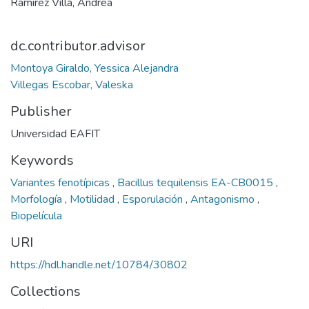
Ramírez Villa, Andrea
dc.contributor.advisor
Montoya Giraldo, Yessica Alejandra
Villegas Escobar, Valeska
Publisher
Universidad EAFIT
Keywords
Variantes fenotípicas
,
Bacillus tequilensis EA-CB0015
,
Morfología
,
Motilidad
,
Esporulación
,
Antagonismo
,
Biopelícula
URI
https://hdl.handle.net/10784/30802
Collections