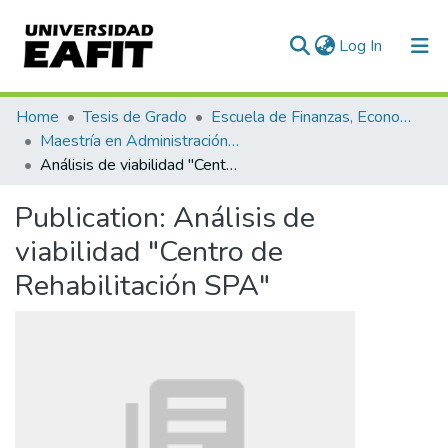
(current)
Log In
Communities & Collections
Home
Tesis de Grado
Escuela de Finanzas, Economía y Gobierno
Maestría en Administración Financiera (tesis)
All of DSpace
Análisis de viabilidad "Centro de Rehabilitación SPA"
Statistics
Publication:
Análisis de
viabilidad "Centro de
Rehabilitación SPA"