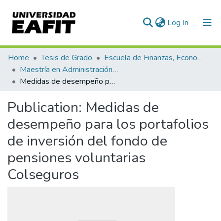
(current)
Log In
Communities & Collections
Home
Tesis de Grado
Escuela de Finanzas, Economía y Gobierno
Maestría en Administración Financiera (tesis)
All of DSpace
Medidas de desempeño para los portafolios de inversión del fondo de pensiones voluntarias Colseguros
Statistics
Publication:
Medidas de
desempeño para los portafolios
de inversión del fondo de
pensiones voluntarias
Colseguros