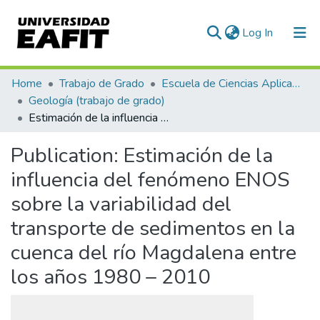
(current)
Log In
Communities & Collections
Home
Trabajo de Grado
Escuela de Ciencias Aplicadas e Ingeniería
Geología (trabajo de grado)
All of DSpace
Estimación de la influencia del fenómeno ENOS sobre la variabilidad del transporte de sedimentos en la cuenca del río Magdalena entre los años 1980 – 2010
Statistics
Publication:
Estimación de la
influencia del fenómeno ENOS
sobre la variabilidad del
transporte de sedimentos en la
cuenca del río Magdalena entre
los años 1980 – 2010