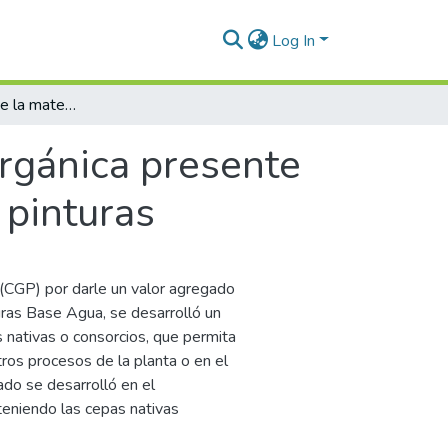
Log In
Biodegradación de la materia orgánica presente en las aguas residuales de una empresa de pinturas
orgánica presente
 pinturas
(CGP) por darle un valor agregado
uras Base Agua, se desarrolló un
 nativas o consorcios, que permita
tros procesos de la planta o en el
ado se desarrolló en el
teniendo las cepas nativas