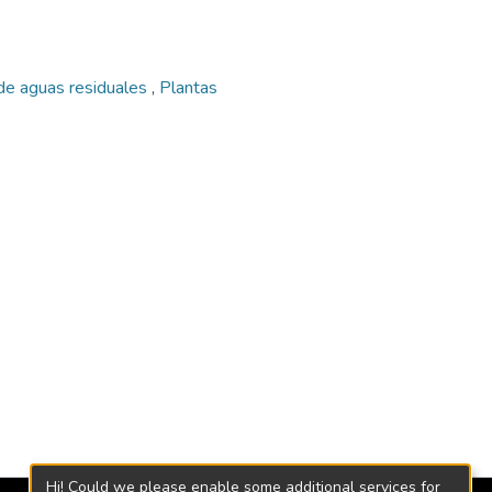
de aguas residuales
,
Plantas
Hi! Could we please enable some additional services for