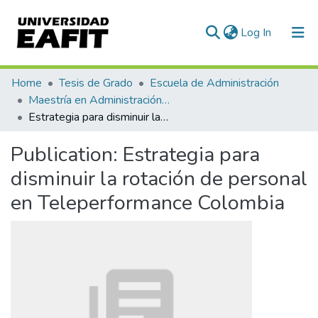
(current)
Log In
Communities & Collections
Home
Tesis de Grado
Escuela de Administración
Maestría en Administración - MBA (tesis)
All of DSpace
Estrategia para disminuir la rotación de personal en Teleperformance Colombia
Statistics
Publication:
Estrategia para
disminuir la rotación de personal
en Teleperformance Colombia