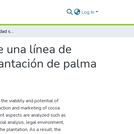
Log In
Estudio de prefactibilidad sobre una línea de negocio nueva de cacao en una finca con plantación de palma de aceite
e una línea de
lantación de palma
the viability and potential of
uction and marketing of cocoa
ant aspects are analyzed such as
ial analysis, legal environment,
e plantation. As a result, the