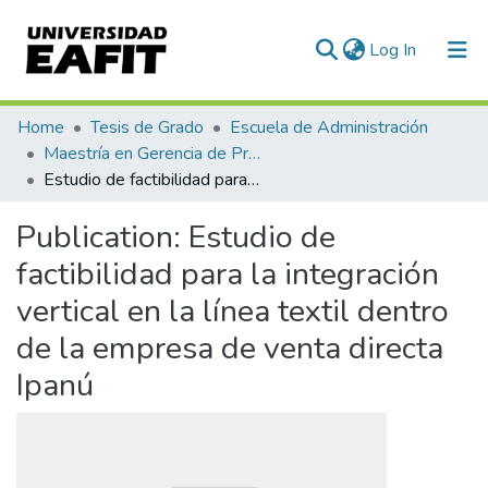
(current)
Log In
Communities & Collections
Home
Tesis de Grado
Escuela de Administración
Maestría en Gerencia de Proyectos (Tesis)
All of DSpace
Estudio de factibilidad para la integración vertical en la línea textil dentro de la empresa de venta directa Ipanú
Statistics
Publication:
Estudio de
factibilidad para la integración
vertical en la línea textil dentro
de la empresa de venta directa
Ipanú