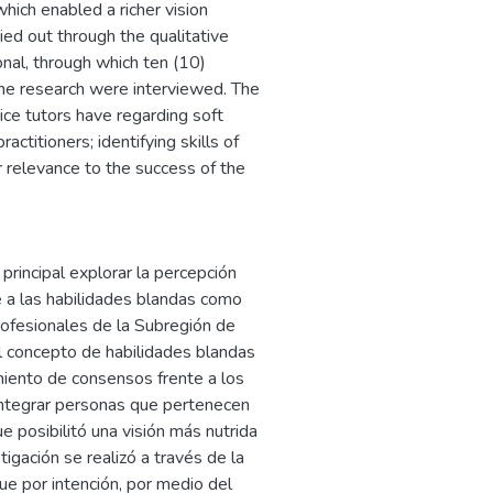
hich enabled a richer vision
ied out through the qualitative
nal, through which ten (10)
 the research were interviewed. The
ice tutors have regarding soft
actitioners; identifying skills of
r relevance to the success of the
principal explorar la percepción
e a las habilidades blandas como
profesionales de la Subregión de
al concepto de habilidades blandas
imiento de consensos frente a los
integrar personas que pertenecen
e posibilitó una visión más nutrida
tigación se realizó a través de la
ue por intención, por medio del