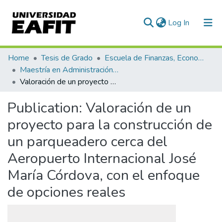
(current)
Log In
Communities & Collections
Home
Tesis de Grado
Escuela de Finanzas, Economía y Gobierno
Maestría en Administración Financiera (tesis)
All of DSpace
Valoración de un proyecto para la construcción de un parqueadero cerca del Aeropuerto Internacional José María Córdova, con el enfoque de opciones reales
Statistics
Publication:
Valoración de un
proyecto para la construcción de
un parqueadero cerca del
Aeropuerto Internacional José
María Córdova, con el enfoque
de opciones reales