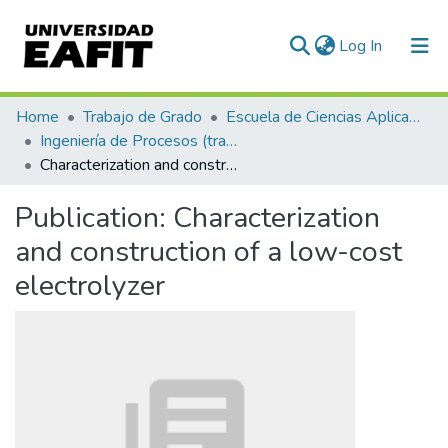
(current)
Log In
Communities & Collections
Home
Trabajo de Grado
Escuela de Ciencias Aplicadas e Ingeniería
Ingeniería de Procesos (trabajo de grado)
All of DSpace
Characterization and construction of a low-cost electrolyzer
Statistics
Publication:
Characterization
and construction of a low-cost
electrolyzer