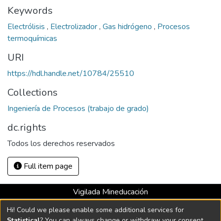
Keywords
Electrólisis
,
Electrolizador
,
Gas hidrógeno
,
Procesos
termoquímicas
URI
https://hdl.handle.net/10784/25510
Collections
Ingeniería de Procesos (trabajo de grado)
dc.rights
Todos los derechos reservados
Full item page
Vigilada Mineducación
Universidad con Acreditación Institucional hasta 2026 -
Hi! Could we please enable some additional services for
Resolución MEN 2158 de 2018
Statistical
? You can always change or withdraw your consent