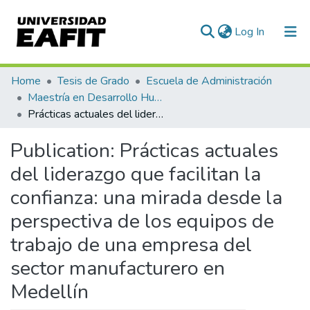
(current)
Log In
Communities & Collections
Home
Tesis de Grado
Escuela de Administración
Maestría en Desarrollo Humano Organizacional (tesis)
All of DSpace
Prácticas actuales del liderazgo que facilitan la confianza: una mirada desde la perspectiva de los equipos de trabajo de una empresa del sector manufacturero en Medellín
Statistics
Publication:
Prácticas actuales
del liderazgo que facilitan la
confianza: una mirada desde la
perspectiva de los equipos de
trabajo de una empresa del
sector manufacturero en
Medellín