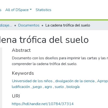
s
All of DSpace
Statistics
Estudios sobre aprendizaje y apropiación social del conocimiento
Documentos
La cadena trófica del suelo
ena trófica del suelo
Abstract
Documento con los diseños para imprimir las cartas y las 
comprender la cadena trófica del suelo.
Keywords
Universidad de los niños
,
divulgación de la ciencia
,
Apropi
ludificación
,
juego
,
agro
,
suelo
,
biología
URI
https://hdl.handle.net/10784/37314