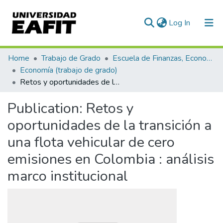
(current)
Log In
Communities & Collections
Home
Trabajo de Grado
Escuela de Finanzas, Economía y Gobierno
Economía (trabajo de grado)
All of DSpace
Retos y oportunidades de la transición a una flota vehicular de cero emisiones en Colombia : análisis marco institucional
Statistics
Publication:
Retos y
oportunidades de la transición a
una flota vehicular de cero
emisiones en Colombia : análisis
marco institucional