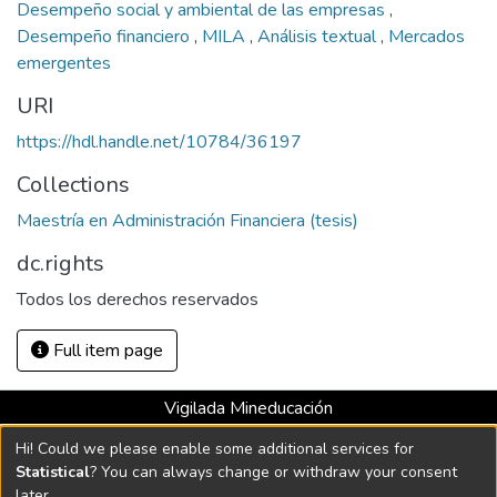
Desempeño social y ambiental de las empresas
,
Desempeño financiero
,
MILA
,
Análisis textual
,
Mercados
emergentes
URI
https://hdl.handle.net/10784/36197
Collections
Maestría en Administración Financiera (tesis)
dc.rights
Todos los derechos reservados
Full item page
Vigilada Mineducación
Universidad con Acreditación Institucional hasta 2026 -
Hi! Could we please enable some additional services for
Resolución MEN 2158 de 2018
Statistical
? You can always change or withdraw your consent
later.