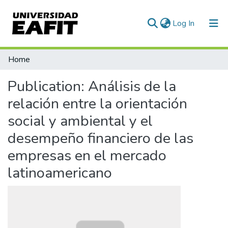
(current)
Log In
Communities & Collections
Home
All of DSpace
Publication:
Análisis de la
Statistics
relación entre la orientación
social y ambiental y el
desempeño financiero de las
empresas en el mercado
latinoamericano