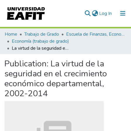
(current)
Log In
Communities & Collections
Home
Trabajo de Grado
Escuela de Finanzas, Economía y Gobierno
Economía (trabajo de grado)
All of DSpace
La virtud de la seguridad en el crecimiento económico departamental, 2002-2014
Statistics
Publication:
La virtud de la
seguridad en el crecimiento
económico departamental,
2002-2014