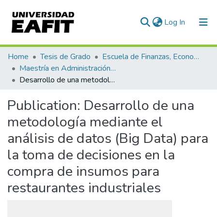
(current)
Log In
Communities & Collections
Home
Tesis de Grado
Escuela de Finanzas, Economía y Gobierno
Maestría en Administración Financiera (tesis)
All of DSpace
Desarrollo de una metodología mediante el análisis de datos (Big Data) para la toma de decisiones en la compra de insumos para restaurantes industriales
Statistics
Publication:
Desarrollo de una
metodología mediante el
análisis de datos (Big Data) para
la toma de decisiones en la
compra de insumos para
restaurantes industriales