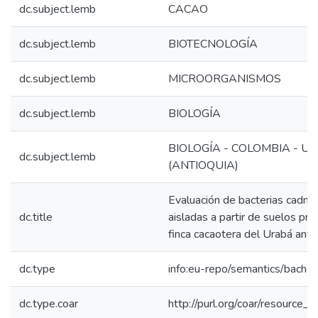
dc.subject.lemb
CACAO
dc.subject.lemb
BIOTECNOLOGÍA
dc.subject.lemb
MICROORGANISMOS
dc.subject.lemb
BIOLOGÍA
BIOLOGÍA - COLOMBIA - U
dc.subject.lemb
(ANTIOQUIA)
Evaluación de bacterias cadmi
dc.title
aisladas a partir de suelos pr
finca cacaotera del Urabá ant
dc.type
info:eu-repo/semantics/bachel
dc.type.coar
http://purl.org/coar/resource_