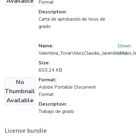
Available
Format
Description:
Carta de aprobación de tesis de
grado
Name:
Down
Valentina_TovarVelez,Claudia_JaramilloMazo,
load
Size:
603.24 KB
Format:
No
Adobe Portable Document
Thumbnail
Format
Available
Description:
Trabajo de grado
License bundle