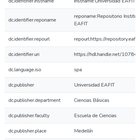
dc.identifier.instname
instname:Universidad EAFIT
reponame:Repositorio Instituc
dc.identifier.reponame
EAFIT
dc.identifier.repourl
repourl:https://repository.eafit
dc.identifier.uri
https://hdl.handle.net/1078
dc.language.iso
spa
dc.publisher
Universidad EAFIT
dc.publisher.department
Ciencias Básicas
dc.publisher.faculty
Escuela de Ciencias
dc.publisher.place
Medellín