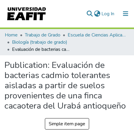
(current)
Log In
Communities & Collections
Home
Trabajo de Grado
Escuela de Ciencias Aplicadas e Ingeniería
Biología (trabajo de grado)
All of DSpace
Evaluación de bacterias cadmio tolerantes aisladas a partir de suelos provenientes de una finca cacaotera del Urabá antioqueño
Statistics
Publication:
Evaluación de
bacterias cadmio tolerantes
aisladas a partir de suelos
provenientes de una finca
cacaotera del Urabá antioqueño
Simple item page