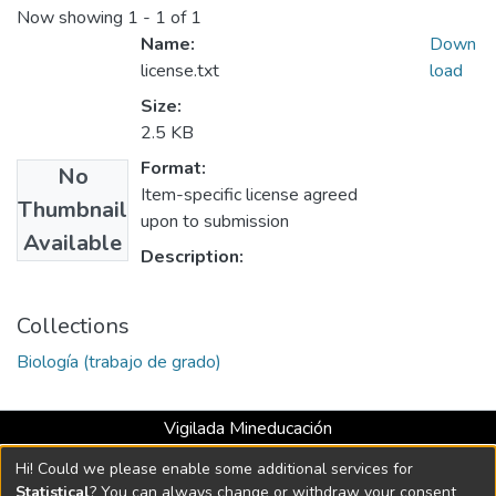
Now showing
1 - 1 of 1
Name:
Down
license.txt
load
Size:
2.5 KB
Format:
No
Item-specific license agreed
Thumbnail
upon to submission
Available
Description:
Collections
Biología (trabajo de grado)
Vigilada Mineducación
Universidad con Acreditación Institucional hasta 2026 -
Hi! Could we please enable some additional services for
Resolución MEN 2158 de 2018
Statistical
? You can always change or withdraw your consent