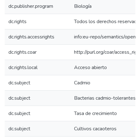
dc.publisher.program
Biología
dc.rights
Todos los derechos reservado
dc.rights.accessrights
info:eu-repo/semantics/openA
dc.rights.coar
http://purl.org/coar/access_rig
dc.rights.local
Acceso abierto
dc.subject
Cadmio
dc.subject
Bacterias cadmio-tolerantes
dc.subject
Tasa de crecimiento
dc.subject
Cultivos cacaoteros