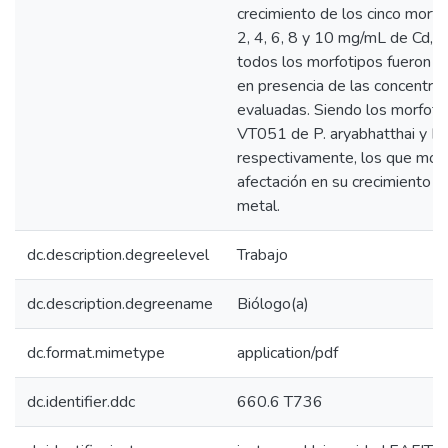
crecimiento de los cinco morfo
2, 4, 6, 8 y 10 mg/mL de Cd, e
todos los morfotipos fueron c
en presencia de las concentra
evaluadas. Siendo los morfot
VT051 de P. aryabhatthai y B.
respectivamente, los que mos
afectación en su crecimiento e
metal.
dc.description.degreelevel
Trabajo
dc.description.degreename
Biólogo(a)
dc.format.mimetype
application/pdf
dc.identifier.ddc
660.6 T736