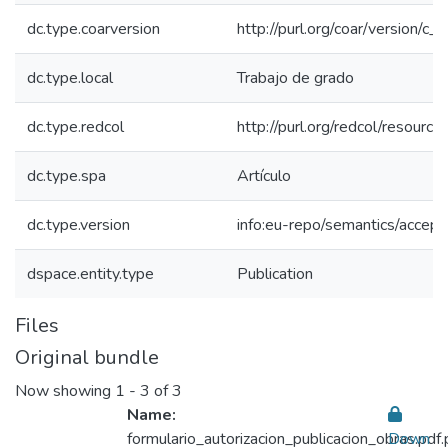
dc.type.coarversion
http://purl.org/coar/version/
dc.type.local
Trabajo de grado
dc.type.redcol
http://purl.org/redcol/resourc
dc.type.spa
Artículo
dc.type.version
info:eu-repo/semantics/accep
dspace.entity.type
Publication
Files
Original bundle
Now showing
1 - 3 of 3
Name:
formulario_autorizacion_publicacion_obras.pdf.
Down