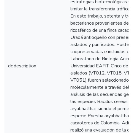
estrategias biotecnológicas y 
limitar la transferencia trófica
En este trabajo, setenta y tre
bacterianos provenientes de 
rizosférico de una finca cacaot
Urabá antioqueño con presenci
aislados y purificados. Poster
criopreservadas e incluidos en 
Laboratorio de Biología Animal
dc.description
Universidad EAFIT. Cinco de l
aislados (VT012, VT018, VT
VT051) fueron seleccionados e
molecularmente a través del 
análisis de las secuencias gené
las especies Bacillus cereus y 
aryabhatthai, siendo el primer 
especie Priestia aryabhatthai 
cacaoteros de Colombia. Adici
realizó una evaluación de la di