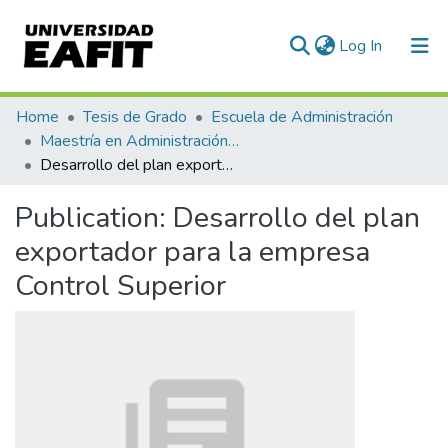
(current)
Log In
Communities & Collections
Home
Tesis de Grado
Escuela de Administración
Maestría en Administración - MBA (tesis)
All of DSpace
Desarrollo del plan exportador para la empresa Control Superior
Statistics
Publication:
Desarrollo del plan
exportador para la empresa
Control Superior