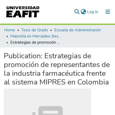
(current)
Log In
Communities & Collections
Home
Tesis de Grado
Escuela de Administración
Maestría en Mercadeo (tesis)
All of DSpace
Estrategias de promoción de representantes de la industria farmacéutica frente al sistema MIPRES en Colombia
Statistics
Publication:
Estrategias de
promoción de representantes de
la industria farmacéutica frente
al sistema MIPRES en Colombia