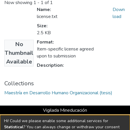
Now showing
1 - 1 of 1
Name:
Down
license.txt
load
Size:
2.5 KB
Format:
No
Item-specific license agreed
Thumbnail
upon to submission
Available
Description:
Collections
Maestría en Desarrollo Humano Organizacional (tesis)
Vigilada Mineducación
Universidad con Acreditación Institucional hasta 2026 -
Hi! Could we please enable some additional services for
Resolución MEN 2158 de 2018
Statistical
? You can always change or withdraw your consent