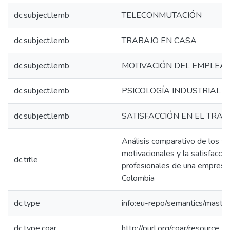
dc.subject.lemb
TELECONMUTACIÓN
dc.subject.lemb
TRABAJO EN CASA
dc.subject.lemb
MOTIVACIÓN DEL EMPLEA
dc.subject.lemb
PSICOLOGÍA INDUSTRIAL
dc.subject.lemb
SATISFACCIÓN EN EL TRAB
Análisis comparativo de los fa
motivacionales y la satisfacció
dc.title
profesionales de una empresa
Colombia
dc.type
info:eu-repo/semantics/maste
dc.type.coar
http://purl.org/coar/resource_