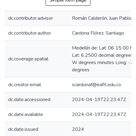
Simple item page
dc.contributor.advisor
Román Calderón, Juan Pablo
dc.contributor.author
Cardona Flórez, Santiago
Medellín de: Lat: 06 15 00 N
Lat: 6.2500 decimal degrees
dc.coverage.spatial
W degrees minutes Long: -75
degrees
dc.creator.email
scardonaf@eafit.edu.co
dc.date.accessioned
2024-04-19T22:23:47Z
dc.date.available
2024-04-19T22:23:47Z
dc.date.issued
2024