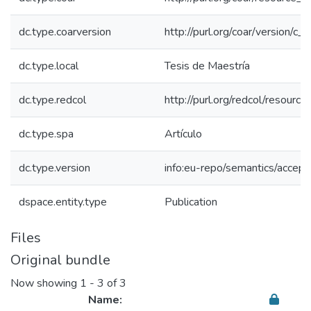
dc.type.coarversion
http://purl.org/coar/version/
dc.type.local
Tesis de Maestría
dc.type.redcol
http://purl.org/redcol/resourc
dc.type.spa
Artículo
dc.type.version
info:eu-repo/semantics/accep
dspace.entity.type
Publication
Files
Original bundle
Now showing
1 - 3 of 3
Name: