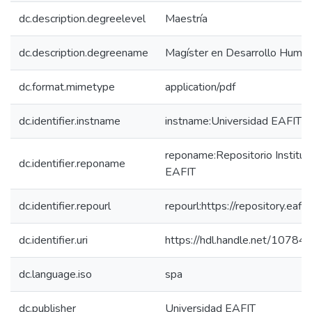
dc.description.degreelevel
Maestría
dc.description.degreename
Magíster en Desarrollo Human
dc.format.mimetype
application/pdf
dc.identifier.instname
instname:Universidad EAFIT
reponame:Repositorio Instituc
dc.identifier.reponame
EAFIT
dc.identifier.repourl
repourl:https://repository.eafit
dc.identifier.uri
https://hdl.handle.net/1078
dc.language.iso
spa
dc.publisher
Universidad EAFIT