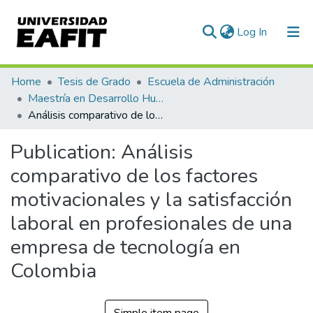
(current)
Log In
Communities & Collections
Home
Tesis de Grado
Escuela de Administración
Maestría en Desarrollo Humano Organizacional (tesis)
All of DSpace
Análisis comparativo de los factores motivacionales y la satisfacción laboral en profesionales de una empresa de tecnología en Colombia
Statistics
Publication:
Análisis
comparativo de los factores
motivacionales y la satisfacción
laboral en profesionales de una
empresa de tecnología en
Colombia