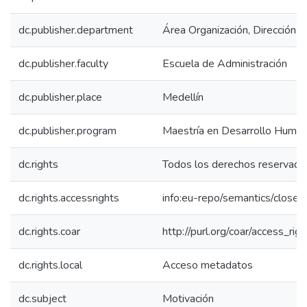
dc.publisher.department
Área Organización, Dirección y
dc.publisher.faculty
Escuela de Administración
dc.publisher.place
Medellín
dc.publisher.program
Maestría en Desarrollo Human
dc.rights
Todos los derechos reservado
dc.rights.accessrights
info:eu-repo/semantics/close
dc.rights.coar
http://purl.org/coar/access_rig
dc.rights.local
Acceso metadatos
dc.subject
Motivación