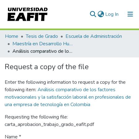
(current)
Log In
Communities & Collections
Home
Tesis de Grado
Escuela de Administración
Maestría en Desarrollo Humano Organizacional (tesis)
All of DSpace
Análisis comparativo de los factores motivacionales y la satisfacción laboral en profesionales de una empresa de tecnología en Colombia
Statistics
Request a copy of the file
Enter the following information to request a copy for the
following item:
Análisis comparativo de los factores
motivacionales y la satisfacción laboral en profesionales de
una empresa de tecnología en Colombia
Requesting the following file:
carta_aprobacion_trabajo_grado_eafit.pdf
Name *