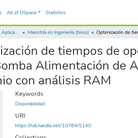
s
All of DSpace
Statistics
Escuela de Ciencias Aplicadas e Ingeniería
Maestría en Ingeniería (tesis)
ización de tiempos de op
Bomba Alimentación de A
io con análisis RAM
Keywords
Disponibilidad
URI
https://hdl.handle.net/10784/5140
Collections