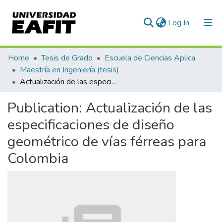
(current)
Log In
Communities & Collections
Home
Tesis de Grado
Escuela de Ciencias Aplicadas e Ingeniería
Maestría en Ingeniería (tesis)
All of DSpace
Actualización de las especificaciones de diseño geométrico de vías férreas para Colombia
Statistics
Publication:
Actualización de las
especificaciones de diseño
geométrico de vías férreas para
Colombia