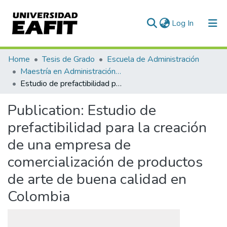
(current)
Log In
Communities & Collections
Home
Tesis de Grado
Escuela de Administración
Maestría en Administración - MBA (tesis)
All of DSpace
Estudio de prefactibilidad para la creación de una empresa de comercialización de productos de arte de buena calidad en Colombia
Statistics
Publication:
Estudio de
prefactibilidad para la creación
de una empresa de
comercialización de productos
de arte de buena calidad en
Colombia