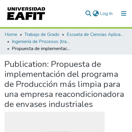
(current)
Log In
Communities & Collections
Home
Trabajo de Grado
Escuela de Ciencias Aplicadas e Ingeniería
Ingeniería de Procesos (trabajo de grado)
All of DSpace
Propuesta de implementación del programa de Producción más limpia para una empresa reacondicionadora de envases industriales
Statistics
Publication:
Propuesta de
implementación del programa
de Producción más limpia para
una empresa reacondicionadora
de envases industriales