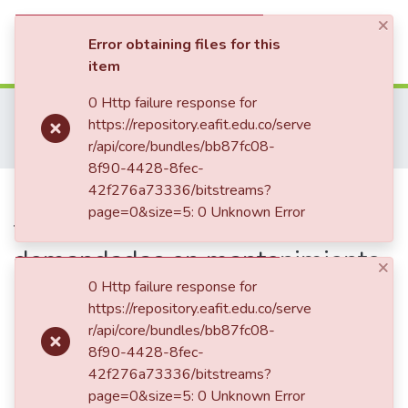
×
(current)
Log In
Error obtaining files for this
item
Communities & Collections
0 Http failure response for
Home
Tesis de Grado
Escuela de Ciencias Aplicadas e Ingeniería
https://repository.eafit.edu.co/serve
Maestría en Ingeniería (tesis)
All of DSpace
r/api/core/bundles/bb87fc08-
Aproximación de temáticas estratégicas demandadas en mantenimiento de Educación Superior en Colombia
8f90-4428-8fec-
Statistics
Publication:
42f276a73336/bitstreams?
Aproximación de
page=0&size=5: 0 Unknown Error
temáticas estratégicas
demandadas en mantenimiento
×
de Educación Superior en
0 Http failure response for
https://repository.eafit.edu.co/serve
Colombia
r/api/core/bundles/bb87fc08-
8f90-4428-8fec-
42f276a73336/bitstreams?
Date
page=0&size=5: 0 Unknown Error