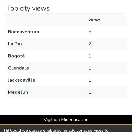
Top city views
views
Buenaventura
5
La Paz
2
Bogotá
1
Glendale
1
Jacksonville
1
Medellín
1
Vigilada Mineducación
Universidad con Acreditación Institucional hasta 2026 -
Hi! Could we please enable some additional services for