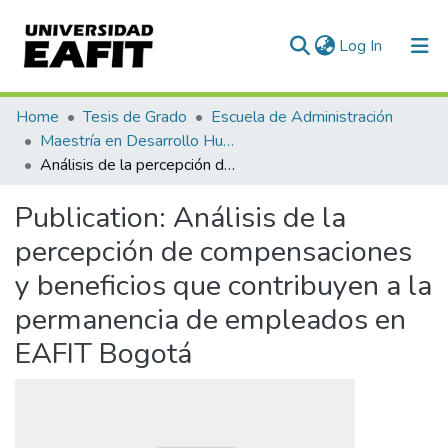
(current)
Log In
Communities & Collections
Home
Tesis de Grado
Escuela de Administración
Maestría en Desarrollo Humano Organizacional (tesis)
All of DSpace
Análisis de la percepción de compensaciones y beneficios que contribuyen a la permanencia de empleados en EAFIT Bogotá
Statistics
Publication:
Análisis de la
percepción de compensaciones
y beneficios que contribuyen a la
permanencia de empleados en
EAFIT Bogotá