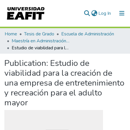
(current)
Log In
Communities & Collections
Home
Tesis de Grado
Escuela de Administración
Maestría en Administración - MBA (tesis)
All of DSpace
Estudio de viabilidad para la creación de una empresa de entretenimiento y recreación para el adulto mayor
Statistics
Publication:
Estudio de
viabilidad para la creación de
una empresa de entretenimiento
y recreación para el adulto
mayor