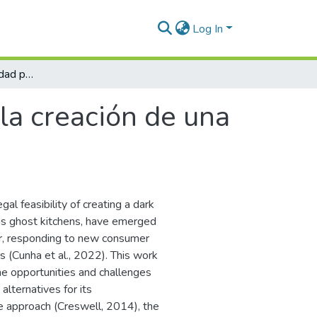
Log In
Estudio de prefactibilidad para la creación de una cocina oculta en la ciudad de Medellín
 la creación de una
gal feasibility of creating a dark
n as ghost kitchens, have emerged
or, responding to new consumer
 (Cunha et al., 2022). This work
the opportunities and challenges
alternatives for its
ve approach (Creswell, 2014), the