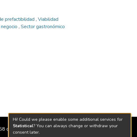
e prefactibilidad
,
Viabilidad
 negocio
,
Sector gastronómico
Hi! Could we please enable some additional services for
Statistical
? You can always change or withdraw your
2158 de 2018
consent later.