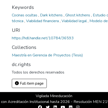
Keywords
Cocinas ocultas
,
Dark kitchens
,
Ghost kitchens
,
Estudio d
técnica
,
Viabilidad financiera
,
Viabilidad legal
,
Modelo de
URI
https://hdl.handle.net/10784/36593
Collections
Maestría en Gerencia de Proyectos (Tesis)
dc.rights
Todos los derechos reservados
Full item page
Vigilada Mineducación
 con Acreditación Institucional hasta 2026 - Resolución MEN 