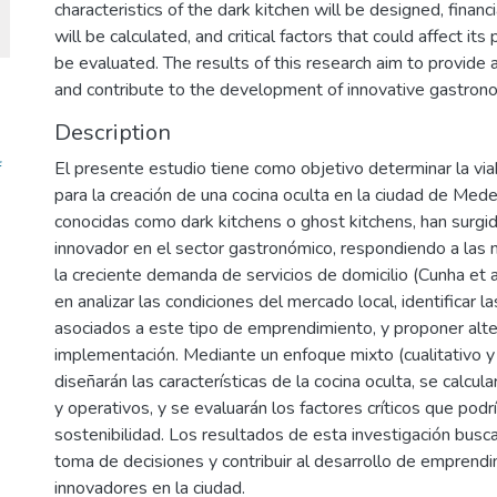
characteristics of the dark kitchen will be designed, finan
will be calculated, and critical factors that could affect its p
be evaluated. The results of this research aim to provide 
and contribute to the development of innovative gastronom
Description
f
El presente estudio tiene como objetivo determinar la viabi
para la creación de una cocina oculta en la ciudad de Medel
conocidas como dark kitchens o ghost kitchens, han surg
innovador en el sector gastronómico, respondiendo a las
la creciente demanda de servicios de domicilio (Cunha et a
en analizar las condiciones del mercado local, identificar 
asociados a este tipo de emprendimiento, y proponer alte
implementación. Mediante un enfoque mixto (cualitativo y 
diseñarán las características de la cocina oculta, se calcul
y operativos, y se evaluarán los factores críticos que podrí
sostenibilidad. Los resultados de esta investigación busca
toma de decisiones y contribuir al desarrollo de empren
innovadores en la ciudad.