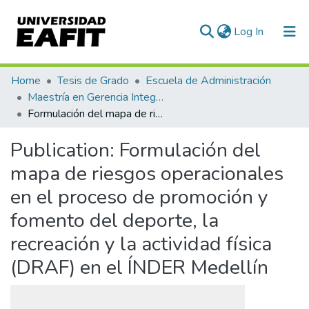
(current)
Log In
Communities & Collections
Home
Tesis de Grado
Escuela de Administración
Maestría en Gerencia Integral por Procesos (tesis)
All of DSpace
Formulación del mapa de riesgos operacionales en el proceso de promoción y fomento del deporte, la recreación y la actividad física (DRAF) en el ÍNDER Medellín
Statistics
Publication:
Formulación del
mapa de riesgos operacionales
en el proceso de promoción y
fomento del deporte, la
recreación y la actividad física
(DRAF) en el ÍNDER Medellín