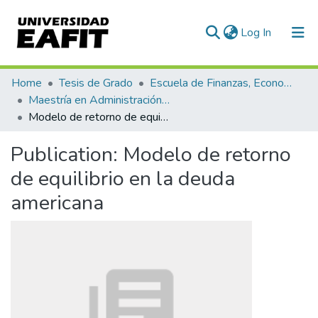
(current)
Log In
Communities & Collections
Home
Tesis de Grado
Escuela de Finanzas, Economía y Gobierno
Maestría en Administración Financiera (tesis)
All of DSpace
Modelo de retorno de equilibrio en la deuda americana
Statistics
Publication:
Modelo de retorno
de equilibrio en la deuda
americana