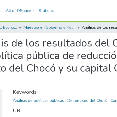
s
All of DSpace
Statistics
Escuela de Finanzas, Economía y Gobierno
Maestría en Gobierno y Políticas Públicas (tesis)
is de los resultados del
ítica pública de reducci
 del Chocó y su capital 
Keywords
Análisis de políticas públicas
,
Desempleo del Chocó
,
Con
URI