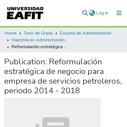
(current)
Log In
Communities & Collections
Home
Tesis de Grado
Escuela de Administración
Maestría en Administración - MBA (tesis)
All of DSpace
Reformulación estratégica de negocio para empresa de servicios petroleros, periodo 2014 - 2018
Statistics
Publication:
Reformulación
estratégica de negocio para
empresa de servicios petroleros,
periodo 2014 - 2018