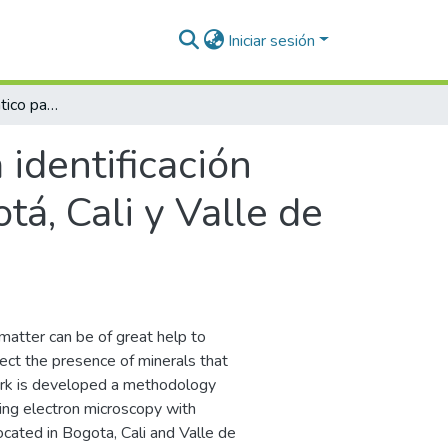
Iniciar sesión
Aprendizaje automático para la identificación mineralógica de material particulado - Bogotá, Cali y Valle de Aburrá (Colombia)
 identificación
tá, Cali y Valle de
matter can be of great help to
tect the presence of minerals that
work is developed a methodology
ning electron microscopy with
ated in Bogota, Cali and Valle de