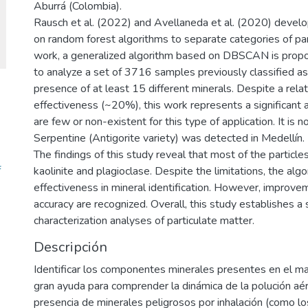
Aburrá (Colombia).
Rausch et al. (2022) and Avellaneda et al. (2020) deve
on random forest algorithms to separate categories of parti
work, a generalized algorithm based on DBSCAN is propo
to analyze a set of 3716 samples previously classified as 
presence of at least 15 different minerals. Despite a relat
effectiveness (~20%), this work represents a significant 
are few or non-existent for this type of application. It is n
Serpentine (Antigorite variety) was detected in Medellín.
The findings of this study reveal that most of the particles
f
kaolinite and plagioclase. Despite the limitations, the al
effectiveness in mineral identification. However, improvem
accuracy are recognized. Overall, this study establishes a s
characterization analyses of particulate matter.
Descripción
Identificar los componentes minerales presentes en el ma
gran ayuda para comprender la dinámica de la polución aér
presencia de minerales peligrosos por inhalación (como lo