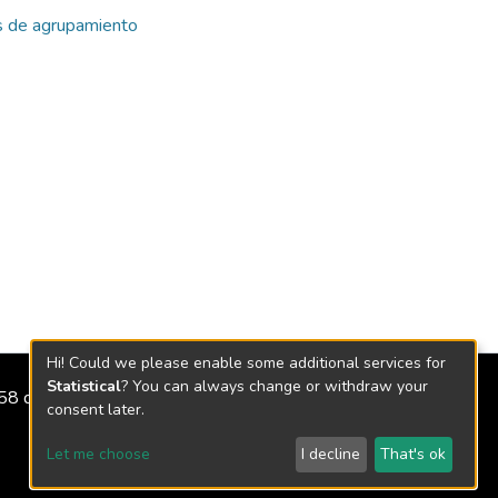
s de agrupamiento
Hi! Could we please enable some additional services for
Statistical
? You can always change or withdraw your
2158 de 2018
consent later.
Let me choose
I decline
That's ok