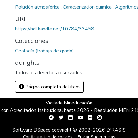
Polución atmosférica
,
Caracterización química
,
Algoritmo
URI
https://hdl.handle.net/10784/33458
Colecciones
Geología (trabajo de grado)
dc.rights
Todos los derechos reservados
Página completa del ítem
Vigilada Mineducación
 con Acreditación Institucional hasta 2026 - Resolución MEN 
Software DSpace
copyright © 2002-2026
LYRASIS
Configuración de cookies
Enviar Sugerencias