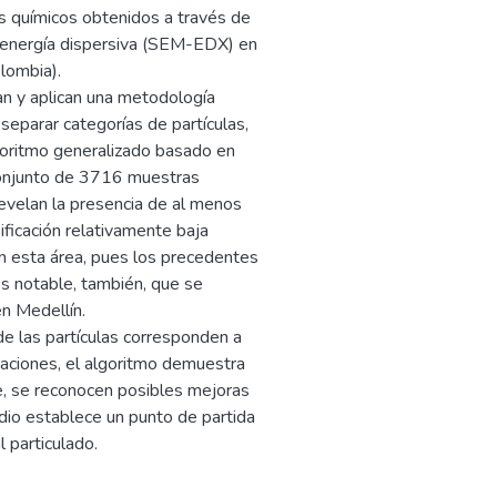
s químicos obtenidos a través de
e energía dispersiva (SEM-EDX) en
lombia).
an y aplican una metodología
eparar categorías de partículas,
lgoritmo generalizado basado en
onjunto de 3716 muestras
revelan la presencia de al menos
ificación relativamente baja
en esta área, pues los precedentes
Es notable, también, que se
en Medellín.
de las partículas corresponden a
mitaciones, el algoritmo demuestra
te, se reconocen posibles mejoras
dio establece un punto de partida
l particulado.