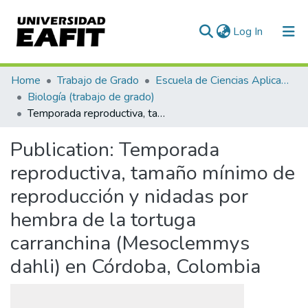
(current)
Log In
Communities & Collections
Home
Trabajo de Grado
Escuela de Ciencias Aplicadas e Ingeniería
Biología (trabajo de grado)
All of DSpace
Temporada reproductiva, tamaño mínimo de reproducción y nidadas por hembra de la tortuga carranchina (Mesoclemmys dahli) en Córdoba, Colombia
Statistics
Publication:
Temporada
reproductiva, tamaño mínimo de
reproducción y nidadas por
hembra de la tortuga
carranchina (Mesoclemmys
dahli) en Córdoba, Colombia