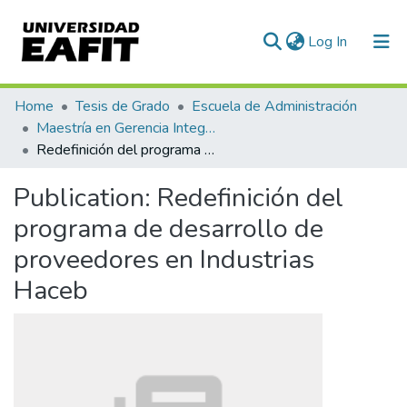
(current)
Log In
Communities & Collections
Home
Tesis de Grado
Escuela de Administración
Maestría en Gerencia Integral por Procesos (tesis)
All of DSpace
Redefinición del programa de desarrollo de proveedores en Industrias Haceb
Statistics
Publication:
Redefinición del
programa de desarrollo de
proveedores en Industrias
Haceb