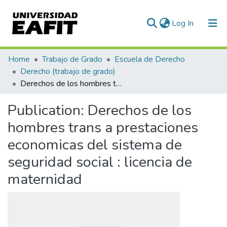
(current)
Log In
Communities & Collections
Home
Trabajo de Grado
Escuela de Derecho
Derecho (trabajo de grado)
All of DSpace
Derechos de los hombres trans a prestaciones economicas del sistema de seguridad social : licencia de maternidad
Statistics
Publication:
Derechos de los
hombres trans a prestaciones
economicas del sistema de
seguridad social : licencia de
maternidad