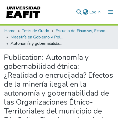
(current)
Log In
Communities & Collections
Home
Tesis de Grado
Escuela de Finanzas, Economía y Gobierno
Maestría en Gobierno y Políticas Públicas (tesis)
All of DSpace
Autonomía y gobernabilidad étnica: ¿Realidad o encrucijada? Efectos de la minería ilegal en la autonomía y gobernabilidad de las Organizaciones Étnico-Territoriales del municipio de Río Quito, Chocó, en el periodo 2009 - 2017
Statistics
Publication:
Autonomía y
gobernabilidad étnica:
¿Realidad o encrucijada? Efectos
de la minería ilegal en la
autonomía y gobernabilidad de
las Organizaciones Étnico-
Territoriales del municipio de