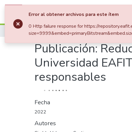
Comunidades
Listar por
Error al obtener archivos para este ítem
0 Http failure response for https://repository.
Inicio
size=9999&embed=primaryBitstream&embed.siz
Publicación:
Reduc
Universidad EAFIT
responsables
Fecha
2022
Autores