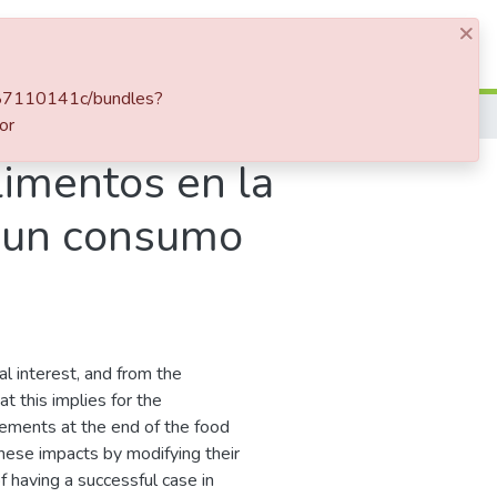
×
Iniciar sesión
4087110141c/bundles?
or
limentos en la
y un consumo
l interest, and from the
t this implies for the
lements at the end of the food
g these impacts by modifying their
 having a successful case in