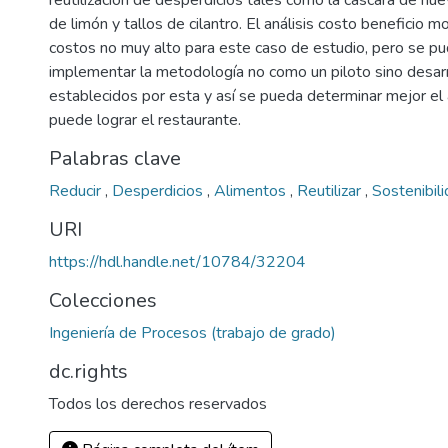
reutilización de desperdicios tales como la cascara de huev
de limón y tallos de cilantro. El análisis costo beneficio 
costos no muy alto para este caso de estudio, pero se pu
implementar la metodología no como un piloto sino desar
establecidos por esta y así se pueda determinar mejor el
puede lograr el restaurante.
Palabras clave
Reducir
,
Desperdicios
,
Alimentos
,
Reutilizar
,
Sostenibil
URI
https://hdl.handle.net/10784/32204
Colecciones
Ingeniería de Procesos (trabajo de grado)
dc.rights
Todos los derechos reservados