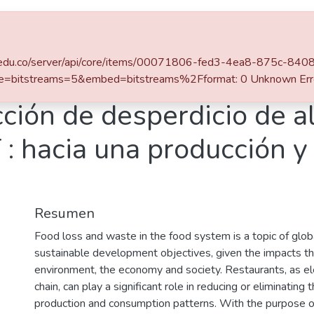
Estadísticas
eafit.edu.co/server/api/core/items/00071806-fed3-4ea8-875c-8
e=bitstreams=5&embed=bitstreams%2Fformat: 0 Unknown Err
ción de desperdicio de a
 : hacia una producción 
Resumen
Food loss and waste in the food system is a topic of globa
sustainable development objectives, given the impacts tha
environment, the economy and society. Restaurants, as e
chain, can play a significant role in reducing or eliminatin
production and consumption patterns. With the purpose of