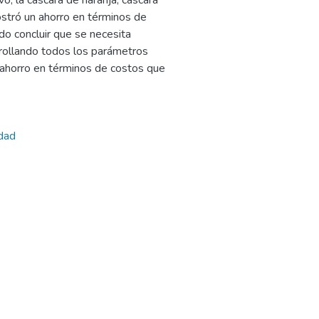
o, la cascara de naranja, cascara
mostró un ahorro en términos de
do concluir que se necesita
rollando todos los parámetros
 ahorro en términos de costos que
idad