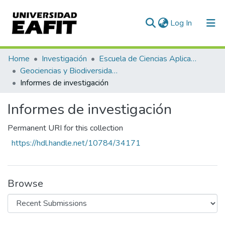
(current)
Log In
Communities & Collections
Home
Investigación
Escuela de Ciencias Aplicadas e Ingeniería
Geociencias y Biodiversidad (GEBI)
All of DSpace
Informes de investigación
Statistics
Informes de investigación
Permanent URI for this collection
https://hdl.handle.net/10784/34171
Browse