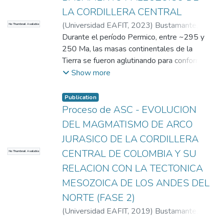
dishonesty was academic fraud. Therefore,
LA CORDILLERA CENTRAL
the objective of the research group is to
(
Universidad EAFIT
,
2023
)
Bustamante,
No Thumbnail Available
estimate the factors that contribute to
Camilo
Durante el período Permico, entre ~295 y
;
Universidad EAFIT
fraud.
250 Ma, las masas continentales de la
Tierra se fueron aglutinando para conformar
lo que se conoce como el supercontinente
Show more
Pangea. Este complejo proceso se dio a
través de la colisión de los continentes,
Publication
trayendo como consecuencia el cierre del
Proceso de ASC - EVOLUCION
océano Rheico, lo que marcó el fin de la era
DEL MAGMATISMO DE ARCO
Paleozoica (~250 Ma). Su futura
JURASICO DE LA CORDILLERA
separaciónn se dio a finales del período
CENTRAL DE COLOMBIA Y SU
No Thumbnail Available
Triásico (~200 Ma), dando origen a las
cuencas oceánicas que se conocen
RELACION CON LA TECTONICA
actualmente, y a la reorganización de los
MESOZOICA DE LOS ANDES DEL
continentes hasta alcanzar su forma y
NORTE (FASE 2)
posición actual.Las reconstrucciones
(
Universidad EAFIT
,
2019
)
Bustamante,
paleogeográficas sugieren que las partes