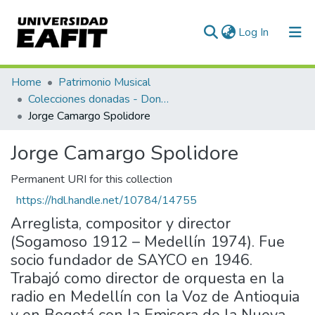
(current)
Log In
Communities & Collections
Home
Patrimonio Musical
Colecciones donadas - Donated collections
All of DSpace
Jorge Camargo Spolidore
Statistics
Jorge Camargo Spolidore
Permanent URI for this collection
https://hdl.handle.net/10784/14755
Arreglista, compositor y director
(Sogamoso 1912 – Medellín 1974). Fue
socio fundador de SAYCO en 1946.
Trabajó como director de orquesta en la
radio en Medellín con la Voz de Antioquia