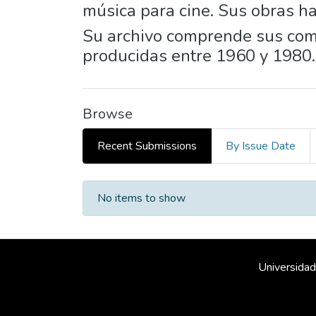
música para cine. Sus obras ha
Su archivo comprende sus compo
producidas entre 1960 y 1980.
Browse
Recent Submissions
By Issue Date
Recent Submissions
No items to show
Universidad