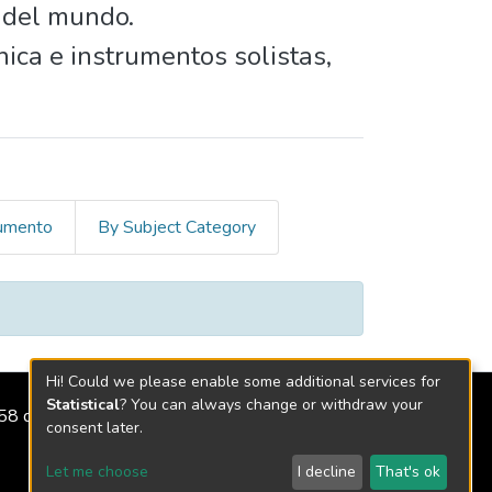
s del mundo.
ica e instrumentos solistas,
cumento
By Subject Category
Hi! Could we please enable some additional services for
Statistical
? You can always change or withdraw your
2158 de 2018
consent later.
Let me choose
I decline
That's ok