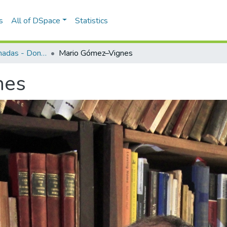
s
All of DSpace
Statistics
Colecciones donadas - Donated collections
Mario Gómez–Vignes
nes