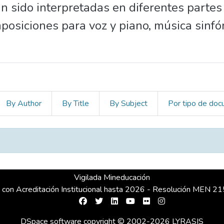
n sido interpretadas en diferentes parte
siciones para voz y piano, música sinfón
By Author
By Title
By Subject
Por tipo de do
Vigilada Mineducación
 con Acreditación Institucional hasta 2026 - Resolución MEN 
DSpace software
copyright © 2002-2026
LYRASIS