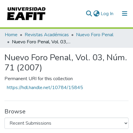
(current)
Log In
Communities & Collections
Home
Revistas Académicas
Nuevo Foro Penal
Nuevo Foro Penal, Vol. 03, Núm. 71 (2007)
All of DSpace
Nuevo Foro Penal, Vol. 03, Núm.
Statistics
71 (2007)
Permanent URI for this collection
https://hdl.handle.net/10784/15845
Browse