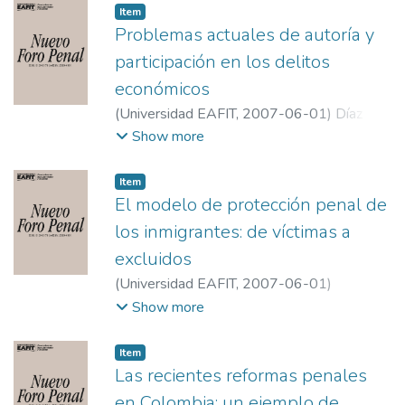
Item
Problemas actuales de autoría y
participación en los delitos
económicos
(
Universidad EAFIT
,
2007-06-01
)
Díaz y
García Conlledo, Miguel
;
Universidad de
Show more
León
Item
El modelo de protección penal de
los inmigrantes: de víctimas a
excluidos
(
Universidad EAFIT
,
2007-06-01
)
Laurenzo Copello, Patricia
;
Uiversidad de
Show more
Málaga
Item
Las recientes reformas penales
en Colombia: un ejemplo de