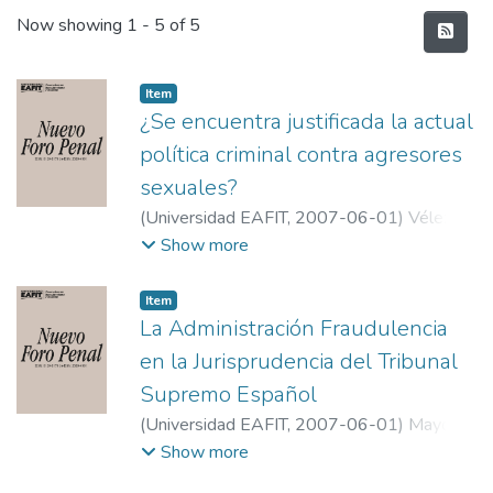
Recent Submissions
Now showing
1 - 5 of 5
Item
¿Se encuentra justificada la actual
política criminal contra agresores
sexuales?
(
Universidad EAFIT
,
2007-06-01
)
Vélez
Rodríguez, Luis Andrés
;
Universidad de
Show more
Málaga
Item
La Administración Fraudulencia
en la Jurisprudencia del Tribunal
Supremo Español
(
Universidad EAFIT
,
2007-06-01
)
Mayo
Calderón, Belén
;
Universidad de Zaragoza
Show more